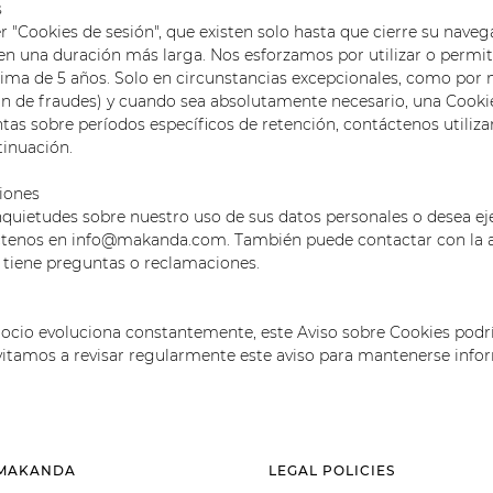
s
 "Cookies de sesión", que existen solo hasta que cierre su naveg
nen una duración más larga. Nos esforzamos por utilizar o permit
ma de 5 años. Solo en circunstancias excepcionales, como por 
ón de fraudes) y cuando sea absolutamente necesario, una Cooki
tas sobre períodos específicos de retención, contáctenos utiliza
inuación.
iones
inquietudes sobre nuestro uso de sus datos personales o desea ej
áctenos en info@makanda.com. También puede contactar con la a
i tiene preguntas o reclamaciones.
o
cio evoluciona constantemente, este Aviso sobre Cookies podr
vitamos a revisar regularmente este aviso para mantenerse info
 MAKANDA
LEGAL POLICIES