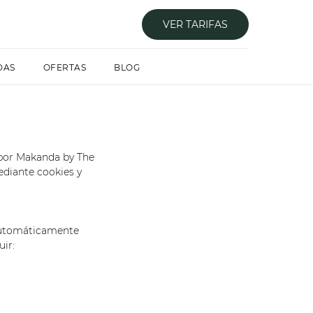
VER TARIFAS
DAS
OFERTAS
BLOG
 por Makanda by The
ediante cookies y
 automáticamente
ir: