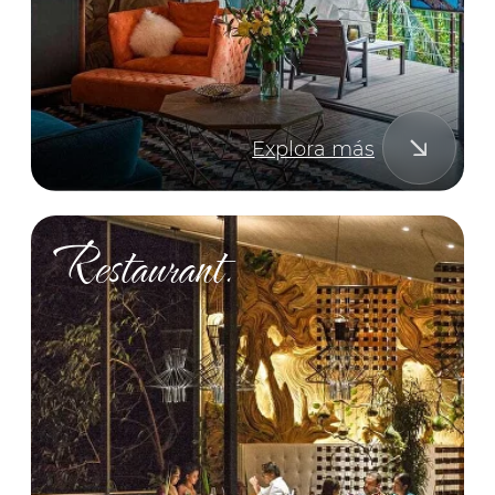
Deliciousness
Cocina exquisita para todos los gustos:
desde desayunos a la carta junto a la
piscina hasta delicias locales en Árbol y
cócteles exclusivos.
Guests
Perfecto para recién casados y para
quienes aprecian el máximo estilo y
comodidad.
Ambience
Durante el día: un ambiente sereno
con relajación junto a la piscina,
sesiones de yoga y tratamientos de
spa. Durante la noche: veladas
vibrantes con alta gastronomía y
baile.
Prestige