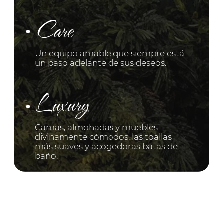
Day lunch basket
Almuerzo gourmet en la playa: una
canasta con aperitivos, frutas frescas y
platos selectos, perfecta para un día
inolvidable en una playa apartada.
Explora más
Floating breakfast
El desayuno perfecto para dos, servido
directamente en su piscina: elegantes
platillos, fruta fresca, café aromático y
bebidas refrescantes, con vistas
espectaculares al océano Pacífico.