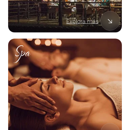
Un hotel galardonado, clasificado
entre los tres mejores de Manuel
Antonio y los diez mejores hoteles
de Costa Rica.
Care
Un equipo amable que siempre está
un paso adelante de sus deseos.
Luxury
Camas, almohadas y muebles
divinamente cómodos, las toallas
más suaves y acogedoras batas de
baño.