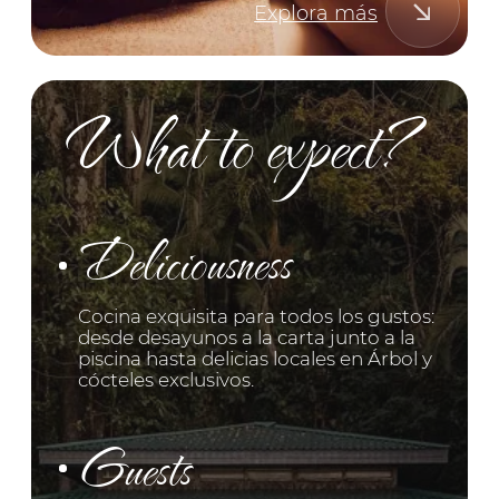
Breakfast
07:00–10:00 | Todos los días
El desayuno perfecto a la
carta, incluido al reservar en
el sitio web.
Placer matutino. Frutas tropicales frescas,
jugos naturales y aromático café costarricense,
sin límites y con recargas de cortesía.
MENÚ