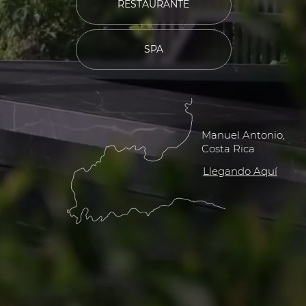
Manuel Antonio,
Costa Rica
Llegando Aquí
Manuel Antonio, Costa Rica
Un hotel contemporáneo de
lujo que ofrece vistas
impresionantes del océano
Pacífico.
Una escapada privada en un paraíso tropical con
vistas al océano y un servicio de clase mundial.