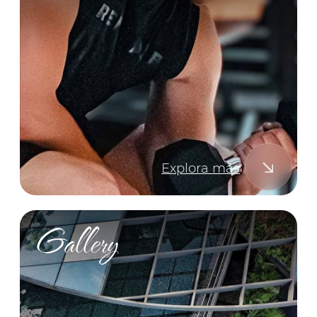
Exclusive offers
Sé el primero en
descubrir secretos y
ofertas exclusivas.
Una vez al mes, recibe escapadas románticas
de Makanda, momentos inolvidables y
sorpresas exclusivas pensadas para dos.
Sin spam — solo amor. ¡Pura Vida!