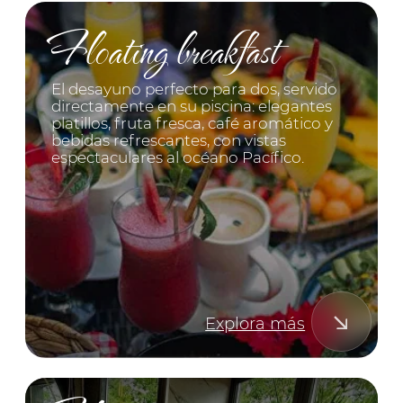
Guest reviews
La escapada perfecta
comienza aquí.
La elección de confianza de viajeros de todo
el mundo; nos encanta leer sus emotivas
reseñas y sinceras palabras de
agradecimiento.