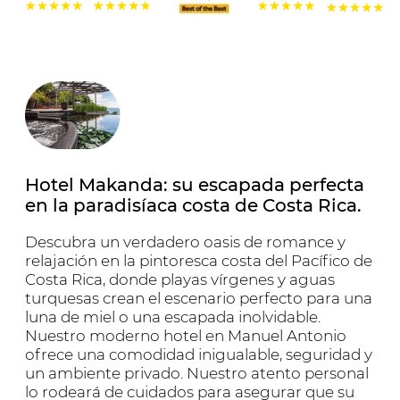
Experiencias inolvidables, relajación de
lujo y un servicio excepcional.
Relájese junto a la elegante piscina infinita o
disfrute exclusivos cócteles en el bar con vistas
al océano. La playa salvaje de Makanda ofrece
privacidad y belleza intacta, una joya
imprescindible en Costa Rica. Disfrute
desayunos tradicionales y bandejas flotantes,
tours de vida silvestre y exclusivas
comodidades que hacen cada día único. El
hotel está ubicado cerca del Parque Nacional
Manuel Antonio, clasificado entre los 12
parques más hermosos del mundo según
Forbes y Wikipedia.