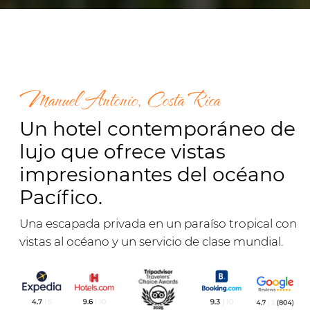
Hotel Makanda: su escapada perfecta
en la paradisíaca costa de Costa Rica.
Descubra un verdadero oasis de romance y
relajación en la pintoresca costa del Pacífico de
Costa Rica, donde playas vírgenes y aguas
turquesas crean el escenario perfecto para una
luna de miel o una escapada inolvidable.
Nuestro moderno hotel en Manuel Antonio
ofrece una comodidad inigualable, seguridad y
un ambiente privado. Nuestro atento personal
lo rodeará de cuidados para asegurar que su
estancia sea realmente inolvidable.