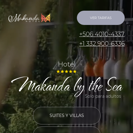
VER TARIFAS
+506 4010-4337
+1 332 900-6336
Hotel
Makanda by the Sea‎
Solo para adultos
SUITES Y VILLAS
RESTAURANTE
SPA