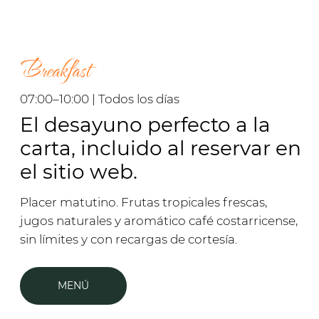
Explora más
Honeymoons
Explora más